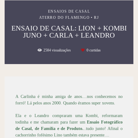
ENSAIOS DE CASAL
ATERRO DO FLAMENGO • RJ
ENSAIO DE CASAL: LION + KOMBI
JUNO + CARLA + LEANDRO
2584
visualizações
0
curtidas
A Carlinha é minha amiga de anos....nos conhecemos no
forró! Lá pelos anos 2000. Quando éramos super xovens.
Ela e o Leandro compraram uma Kombi, reformaram
todinha e me chamaram para fazer um
Ensaio Fotográfico
de Casal, de Família e de Produto.
..tudo junto! Afinal o
cachorrinho fofésimo Lino também estava presente....