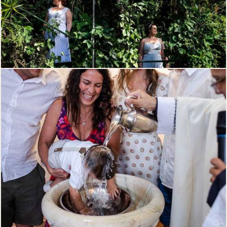
289
0
298
0