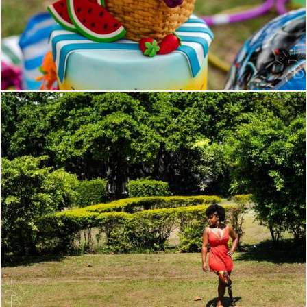
238
0
269
0