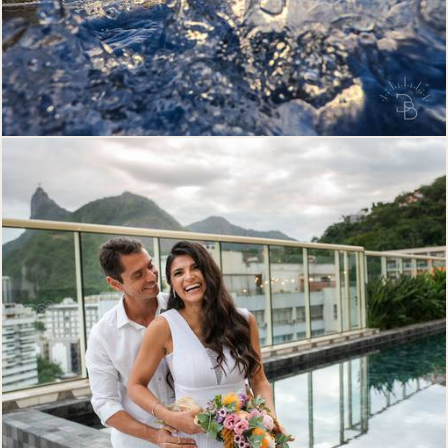
269
0
239
0