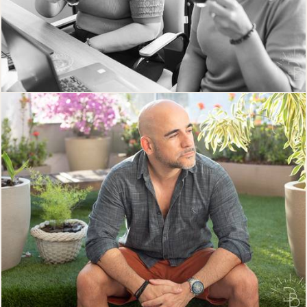
264
0
353
0