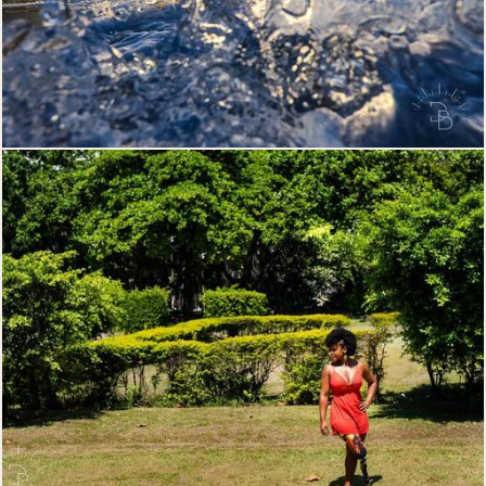
259
0
265
0