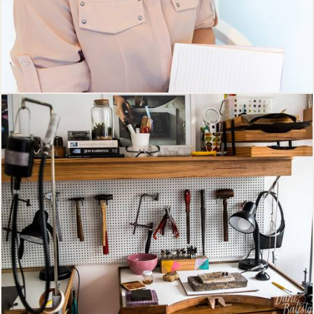
844
0
1481
0