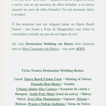
o noivo veio ao seu encontro de olhos fechados e os noivos
rezaram no carro de olhos fechados! Foi um momento único
e só deles!
O dia terminou com um elegante jantar no Opera Beach
Fusion – em frente a Praia de Manguinhos com todos os
convidados curtindo um por-do-sol digno de ver!
Ah: esse
Destination Wedding em Búzios
bem intimista
saiu no
Blog Casamento em Búzios
– veja mais
AQUI
.
Ficha Técnica Destination Wedding Buzios:
Local:
Ópera Beach Fusion Food
• Making of Noivos:
Pousada Bem Búzios
• Vestido:
Urbano Júnior Alta Costura
• Acessório do cabelo e
Bouquet:
Ateliê Petit Mime
(irmã da noiva)
• Beleza
Noiva:
Joyce Dias Maquiagens
• Sapatos:
Werner
•
Brincos:
Pratas e Pedras Joalheria
• Terno do Noivo: