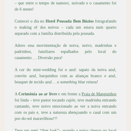
– que entre o tempo de namoro, noivado e o casamento foi
de 6 meses!
Comecei o dia no
Hotel Pousada Bem Búzios
fotografando
o making of dos noivos – cada um estava num quarto
separado com a família distribuída pela pousada.
Adoro essa movimentação de noiva, noivo, madrinhas e
padrinhos, familiares espalhados pelo local do
casamento…..Diversão pura!
A cor do mini-wedding foi o azul: sapato da noiva azul,
convite azul, barquinhos com as alianças branco e azul,
bouquet de tecido azul….o
something blue
reinou!
A
Cerimônia ao ar livre
e em frente a
Praia de Manguinhos
foi linda – teve pastor tocando
cajón
, teve madrinha entrando
cantando, teve noivo emocionado ao ver a noiva entrando
com os pais e, teve a natureza abençoando o casal com um
por-do-sol maravilhoso!!!
Teve um
semi “first look”
– quando a noiva chegou no local