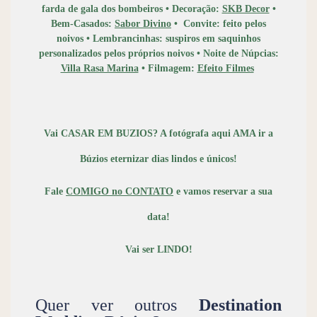
farda de gala dos bombeiros • Decoração:
SKB Decor
•
Bem-Casados:
Sabor Divino
• Convite: feito pelos
noivos
• Lembrancinhas: suspiros em saquinhos
personalizados pelos próprios noivos • Noite de Núpcias:
Villa Rasa Marina
• Filmagem:
Efeito Filmes
Vai CASAR EM BUZIOS? A fotógrafa aqui AMA ir a
Búzios eternizar dias lindos e únicos!
Fale
COMIGO no CONTATO
e vamos reservar a sua
data!
Vai ser LINDO!
Quer ver outros
Destination