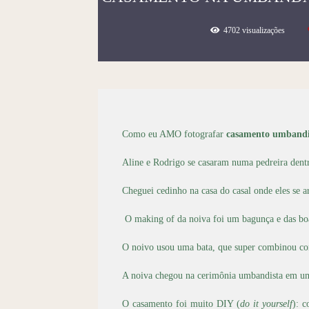
4702
visualizações
Como eu AMO fotografar
casamento umbandi
Aline e Rodrigo se casaram numa pedreira dentr
Cheguei cedinho na casa do casal onde eles se
O making of da noiva foi um bagunça e das boas
O noivo usou uma bata, que super combinou c
A noiva chegou na cerimônia umbandista em uma 
O casamento foi muito DIY (
do it yourself
): c