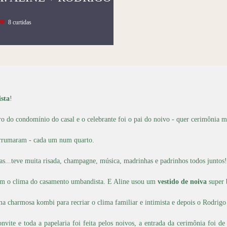
8
curtidas
sta
!
o do condomínio do casal e o celebrante foi o pai do noivo - quer cerimônia 
 arrumaram - cada um num quarto.
...teve muita risada, champagne, música, madrinhas e padrinhos todos juntos!
om o clima do casamento umbandista. E Aline usou um
vestido de noiva
super 
charmosa kombi para recriar o clima familiar e intimista e depois o Rodrigo d
onvite e toda a papelaria foi feita pelos noivos, a entrada da cerimônia foi d