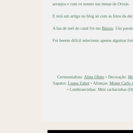
arranjos e com os nomes nas mesas de Orixás.
E terá um artigo no blog só com as fotos da de
A lua de mel do casal foi em
Búzios
. Um paraí
Foi beeem difícil selecionar apenas algumas fot
Cerimonialista:
Aline Olitto
• Decoração:
Mi
Sapatos:
Luana Zabot
• Alianças:
Monte Carlo J
• Lembrancinhas: Mini cachacinhas (D