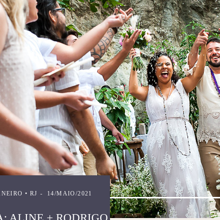
ANEIRO • RJ
14/MAIO/2021
 ALINE + RODRIGO