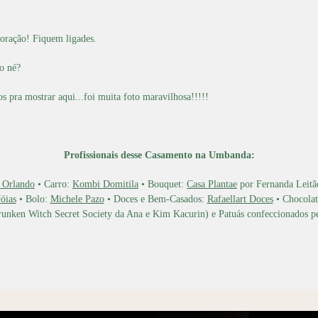
coração! Fiquem ligades.
so né?
os pra mostrar aqui...foi muita foto maravilhosa!!!!!
Profissionais desse Casamento na Umbanda:
 Orlando
• Carro:
Kombi Domitila
• Bouquet:
Casa Plantae
por Fernanda Leitã
óias
• Bolo:
Michele Pazo
• Doces e Bem-Casados:
Rafaellart Doces
• Chocolat
runken Witch Secret Society da Ana e Kim Kacurin) e Patuás confeccionados p