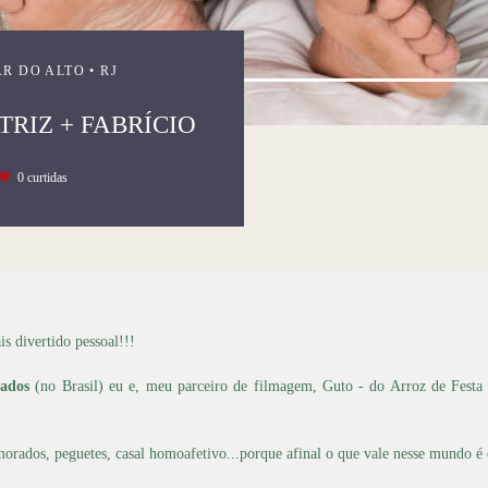
R DO ALTO • RJ
TRIZ + FABRÍCIO
0
curtidas
s divertido pessoal!!!
ados
(no Brasil) eu e, meu parceiro de filmagem, Guto - do Arroz de Fest
namorados, peguetes, casal homoafetivo...porque afinal o que vale nesse mundo