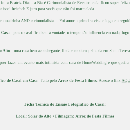
oi a Beatriz Dias - a Bia é Cerimonialista de Eventos e ela ficou super feliz
r isso! heheheh E juro para vocês que não foi marmelada...
a madrinha AND cerimonialista.....Foi amor a primeira vista e logo em segu
m Casa
- pois o casal fica bem à vontade, o tempo não influencia em nada, logo
o Alto
- uma casa bem aconchegante, linda e moderna, situada em Santa Teresa
 quer fazer um evento mais intimista com cara de HomeWedding e que queira 
fico de Casal em Casa
- feito pelo
Arroz de Festa Filmes
. Acesse o link
AQU
Ficha Técnica do Ensaio Fotográfico de Casal:
Local:
Solar do Alto
• Filmagem:
Arroz de Festa Filmes