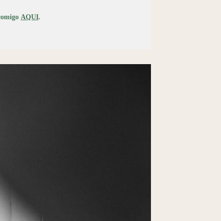
comigo
AQUI
.