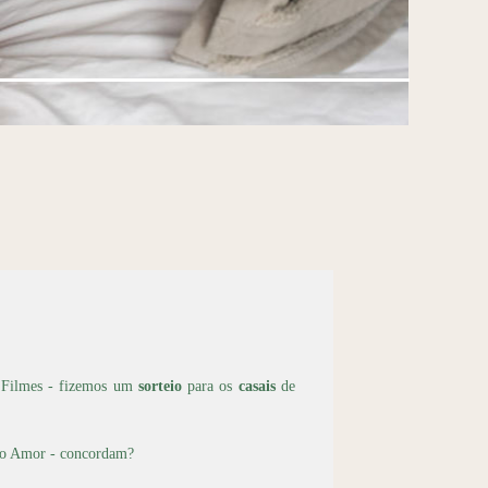
a Filmes - fizemos um
sorteio
para os
casais
de
 é o Amor - concordam?