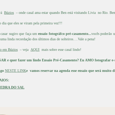
erá
Búzios
– onde casal ama estar quando Ben está visitando Livia no Rio. Ben
o dia que eles se viram pela primeira vez!!!
i casar sugiro que faça um
ensaio fotográfco pré-casamento...
vocês poderão u
ma linda recordação dos últimos dias de solteiros….Vale a pena!
o em Búzios
– veja
AQUI
mais sobre esse casal lindo!
AR e quer fazer um lindo Ensaio Pré-Casamento?
Eu AMO fotografar e-s
igo
NESTE LINK
e
vamos reservar na agenda esse ensaio que será muito 
SAIOS:
PEDRA DO SAL