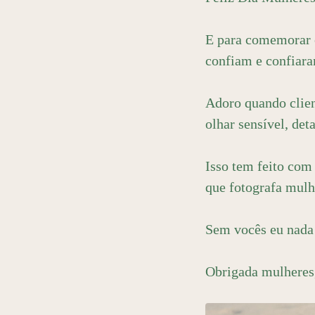
31
Curtir
Comentar
E para comemorar 
confiam e confiar
Adoro quando clie
olhar sensível, det
Isso tem feito com
que fotografa mulh
Sem vocês eu nada 
Obrigada mulhere