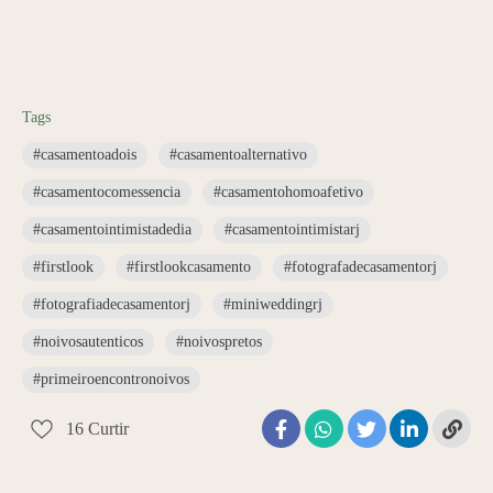
Tags
#casamentoadois
#casamentoalternativo
#casamentocomessencia
#casamentohomoafetivo
#casamentointimistadedia
#casamentointimistarj
#firstlook
#firstlookcasamento
#fotografadecasamentorj
#fotografiadecasamentorj
#miniweddingrj
#noivosautenticos
#noivospretos
#primeiroencontronoivos
16
Curtir