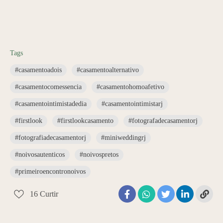
Tags
#casamentoadois
#casamentoalternativo
#casamentocomessencia
#casamentohomoafetivo
#casamentointimistadedia
#casamentointimistarj
#firstlook
#firstlookcasamento
#fotografadecasamentorj
#fotografiadecasamentorj
#miniweddingrj
#noivosautenticos
#noivospretos
#primeiroencontronoivos
16
Curtir